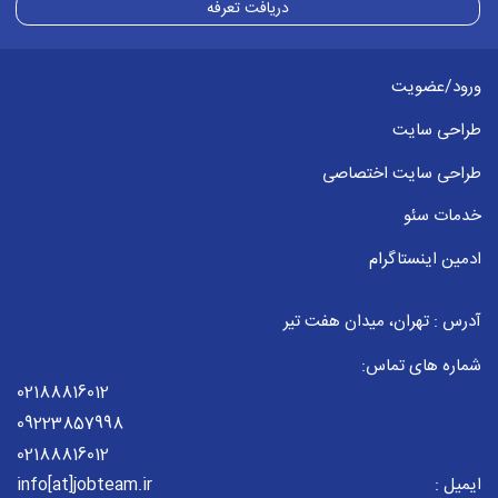
دریافت تعرفه
ورود/عضویت
طراحی سایت
طراحی سایت اختصاصی
خدمات سئو
ادمین اینستاگرام
آدرس : تهران، میدان هفت تیر
شماره های تماس:
02188816012
09223857998
02188816012
ایمیل :
info[at]jobteam.ir