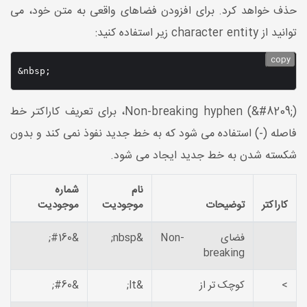
حذف خواهد کرد. برای افزودن فضاهای واقعی به متن خود، می
توانید از character entity زیر استفاده کنید:
copy
&nbsp;
Non-breaking hyphen (&#8209;)، برای تعریف کاراکتر خط
فاصله (-) استفاده می شود که به خط جدید نفوذ نمی کند و بدون
شکسته شدن به خط جدید ایجاد می شود.
نام
شماره
کاراکتر
توضیحات
موجودیت
موجودیت
فضای Non-
&nbsp;
&#160;
breaking
>
کوچک تر از
&lt;
&#60;