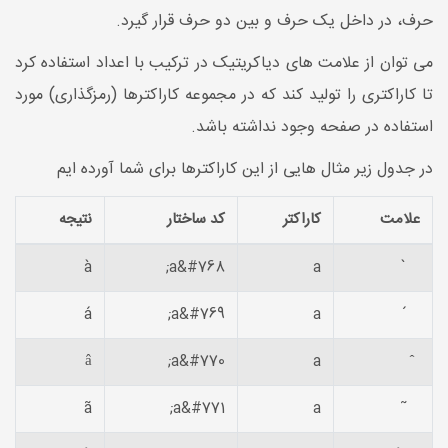
حرف، در داخل یک حرف و بین دو حرف قرار گیرد.
می توان از علامت های دیاکریتیک در ترکیب با اعداد استفاده کرد
تا کاراکتری را تولید کند که در مجموعه کاراکترها (رمزگذاری) مورد
استفاده در صفحه وجود نداشته باشد.
در جدول زیر مثال هایی از این کاراکترها برای شما آورده ایم
علامت
کاراکتر
کد ساختار
نتیجه
à
a&#768;
a
̀
á
a&#769;
a
́
â
a&#770;
a
̂
ã
a&#771;
a
̃