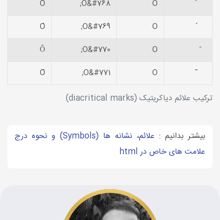
Ò
O&#768;
O
̀
Ó
O&#769;
O
́
Ô
O&#770;
O
̂
Õ
O&#771;
O
̃
ترکیب علائم دیاکریتیک (diacritical marks)
بیشتر بدانیم :
علائم، نشانه ها (Symbols) و نحوه درج
علامت های خاص در html