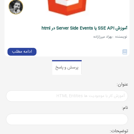
آموزش SSE API یا Server Side Events در html
نویسنده : بهزاد میرزازاده
ادامه مطلب
پرسش و پاسخ
عنوان:
نام:
توضیحات: