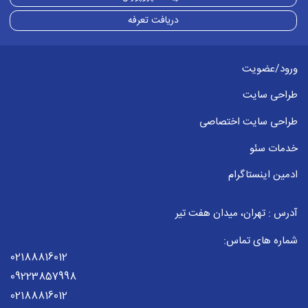
دریافت تعرفه
ورود/عضویت
طراحی سایت
طراحی سایت اختصاصی
خدمات سئو
ادمین اینستاگرام
آدرس : تهران، میدان هفت تیر
شماره های تماس:
02188816012
09223857998
02188816012