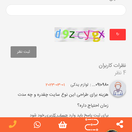
↻
نظرات کاربران
4 نظر
لوازم یدکی
2023-03-01
0910980... :
هزینه برای طراحی این نوع سایت چقدره و چه مدت
زمان احتیاج داره؟
برای ثبت پاسخ باید وارد
حساب کاربری
خود شود