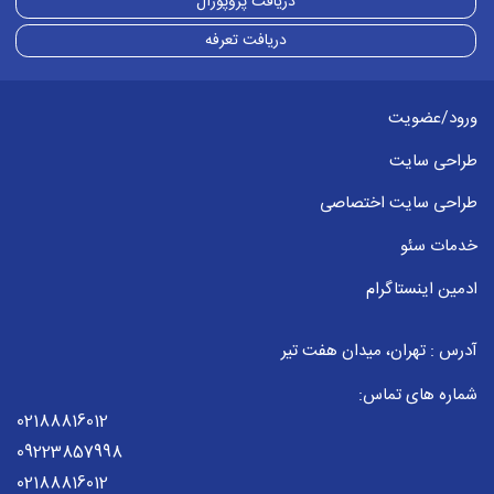
دریافت پروپوزال
پیشرفته می باشند
دریافت تعرفه
زبان های کامپایلری:
Visual Basic
ورود/عضویت
Delphi
C
طراحی سایت
C++
طراحی سایت اختصاصی
C#
خدمات سئو
Cobol
Fortran
ادمین اینستاگرام
Objective-C
آدرس : تهران، میدان هفت تیر
Swift
Pascal
شماره های تماس:
Python
02188816012
09223857998
زبان های مفسری:
02188816012