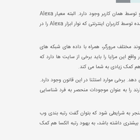
منظور از تعیین رتبه بندی با URL این است که در پروسه سه ماهه چندین درخواست برای URL سایت، در همان روز و توسط همان کاربر وجود دارد. البته معیار Alexa
Rank در گذشته به دلیل قابل اعتماد نبودن مورد انتقاد قرار گرفته است، زیرا این ارقام براساس نمونه های ترافیکی ارائه شده توسط کاربران اینترنتی که نوار ابزار Alexa را در
الکسا داده ها را از مکان های مختلف تهیه می کند. پنل جهانی داده آن شامل داده های بیش از 25000 پسوند مختلف مرورگر، همراه با داده های شبکه های
قع این مزایا را باید برخی از سایت ها دارد که
م کمک زیادی به شما می کند.
ی دهد. برخی موارد استثنا در این قانون وجود دارد.
ن مثال، الکسا می تواند وب سایت ها را در سیستم عامل های میزبانی مانند WordPress.com و Typepad دارند را به عنوان موجودات منحصر به فرد شناسایی
نجر به شرایطی شود که بتوان گفت رتبه بندی وب
ته هرچه وب سایت بازدید بیشتری داشته باشد، به بهبود رتبه الکسا هم کمک