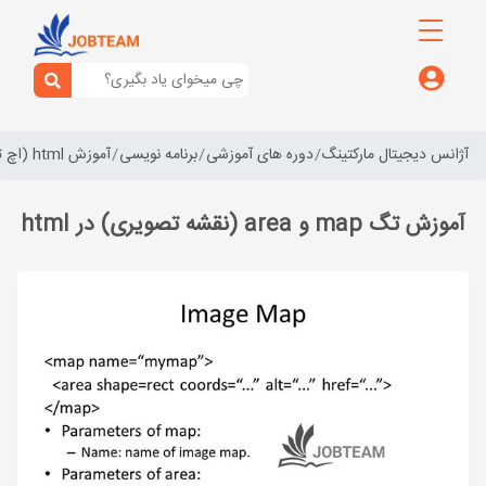
آژانس دیجیتال مارکتینگ
دوره های آموزشی
برنامه نویسی
آموزش html (اچ تی ام ال)
آموزش تگ map و area (نقشه تصویری) در html