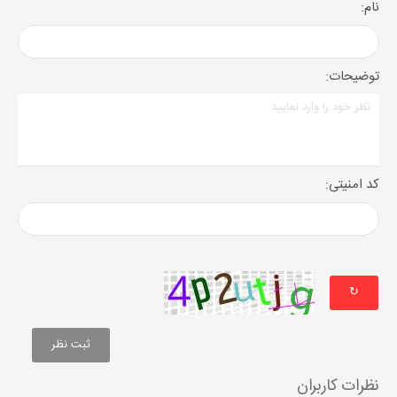
نام:
توضیحات:
کد امنیتی:
↻
نظرات کاربران