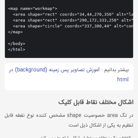
<map name="workmap">

  <area shape="rect" coords="34,44,270,350" alt="lara
  <area shape="rect" coords="290,172,333,250" alt="pr
  <area shape="circle" coords="337,300,44" alt="conte
</map>

</body>

بیشتر بدانیم :
آموزش تصاویر پس زمینه (background) در
html
اشکال مختلف نقاط قابل کلیک
در تگ area خصوصیت shape مشخص کننده نوع نقطه قابل
تنظیم به یکی از اشکال ذیل است