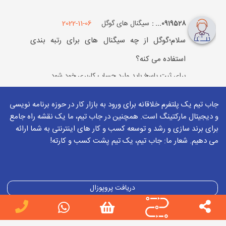
سیگنال های گوگل
2022-11-06
0919528... :
سلام؛گوگل از چه سیگنال های برای رتبه بندی
استفاده می کنه؟
برای ثبت پاسخ باید وارد
حساب کاربری
خود شود
جاب تیم یک پلتفرم خلاقانه برای ورود به بازار کار در حوزه برنامه نویسی
2022-11-06
بهزاد میرزازاده
و دیجیتال مارکتینگ است. همچنین در جاب تیم، ما یک نقشه راه جامع
محتوا، لینک داخلی، لینک خارجی، تجربه
برای برند سازی و رشد و توسعه کسب و کار های اینترنتی به شما ارائه
می دهیم. شعار ما: جاب تیم، یک تیم پشت کسب و کارته!
کاربری (ux)، موبایل فریندلی، کلمه کلیدی
صفحه،وجود کلمه کلیدی در متای توضیحات،
سرعت بارگذاری، تصویر، ویدیو و ...
دریافت پروپوزال
مهمترین ها اعلام شد
دریافت تعرفه
برای ثبت پاسخ باید وارد
حساب کاربری
خود شود