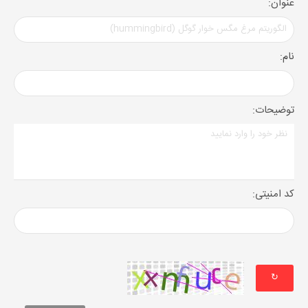
عنوان:
نام:
توضیحات:
کد امنیتی:
↻