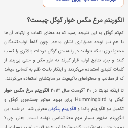
الگوریتم مرغ مگس خوار گوگل چیست؟
کم‌کم گوگل به این نتیجه رسید که به معنای کلمات و ارتباط آن‌ها
با هم نیز توجه عمیق‌تری نشان بدهد. چون گاهاً تولیدکنندگان
محتوا برای اینکه بتوانند در رتبه‌بندی گوگل درجات بالاتری را کسب
کنند و جزء نتایج اولیه قرار گیرند به طور مکرر و حتی بی‌ربط از
کلمات کلیدی استفاده می‌کردند و اینکار باعث ظلم به کسانی میشد
که از مطالب و محتواهای باکیفیت در سایتشان استفاده می‌کردند.
تا اینکه نهایتا در 20 آگوست سال 2013
الگوریتم مرغ مگس خوار
گوگل یا Hummingbird برای بهبود موتور جستجوی گوگل و
تکمیل دو الگوریتم پاندا و
الگوریتم پنگوئن
معرفی شد. در قلب این
الگوریتم مفهوم بسیار مهم معناشناسی نهفته است. یعنی چی؟
ببینید حتی به‌روزترین کامپیوترها نیز هنوز قدرت تمییز بسیاری از