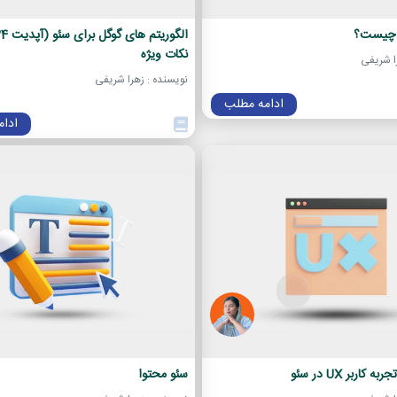
ل چیست؟
نکات ویژه
ا شریفی
نویسنده : زهرا شریفی
ادامه مطلب
ادا
کاربر UX در سئو
سئو محتوا