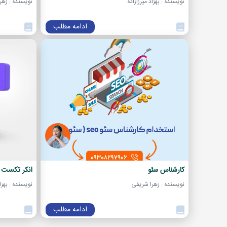
نویسنده : بهزاد میرزازاده
نویسنده : زهر
ادامه مطلب
کارشناس سئو
انکر تکست (Anchor Text) چی
نویسنده : زهرا شریفی
نویسنده : بهزاد
ادامه مطلب