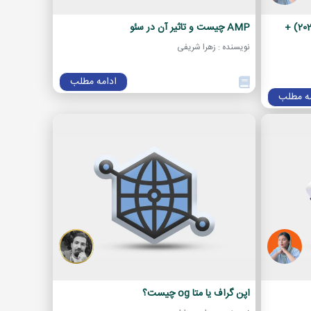
الگوریتم های گوگل برای سئو (آپدیت 2024) +
AMP چیست و تاثیر آن در سئو
نویسنده : زهرا شریفی
ادامه مطلب
مه مطلب
اپن گراف یا متا og چیست؟