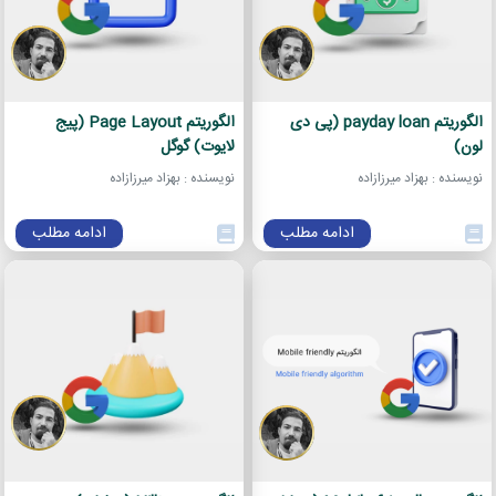
الگوریتم payday loan (پی دی
الگوریتم Page Layout (پیج
لون)
لایوت) گوگل
نویسنده : بهزاد میرزازاده
نویسنده : بهزاد میرزازاده
ادامه مطلب
ادامه مطلب