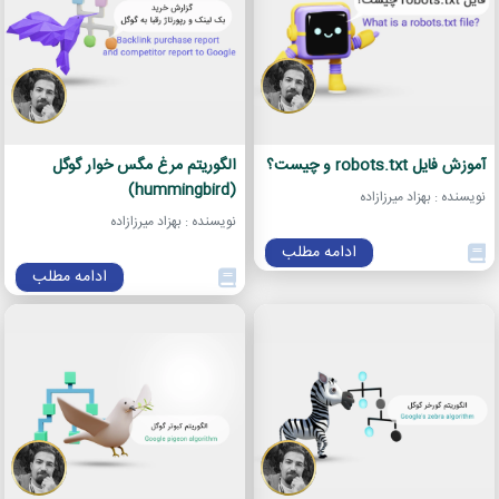
آموزش فایل robots.txt و چیست؟
الگوریتم مرغ مگس خوار گوگل
(hummingbird)
نویسنده : بهزاد میرزازاده
نویسنده : بهزاد میرزازاده
ادامه مطلب
ادامه مطلب