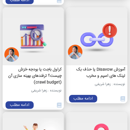
ادامه مطلب
آموزش Disavow یا حذف بک
کراول باجت یا بودجه خزش
لینک های اسپم و مخرب
چیست؟ ترفندهای بهینه سازی آن
(crawl budget)
نویسنده : زهرا شریفی
نویسنده : زهرا شریفی
ادامه مطلب
ادامه مطلب