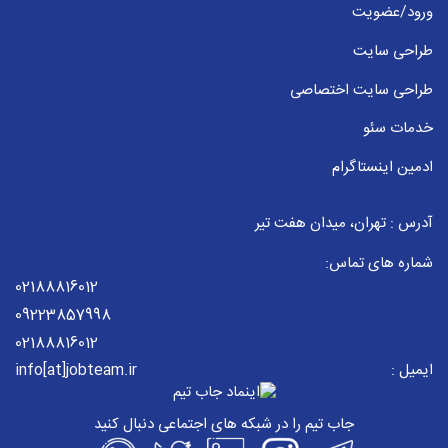
ورود/عضویت
طراحی سایت
طراحی سایت اختصاصی
خدمات سئو
ادمین اینستاگرام
آدرس : تهران، میدان هفت تیر
شماره های تماس:
02188816012
09223857998
02188816012
ایمیل :
info[at]jobteam.ir
جاب تیم را در شبکه های اجتماعی دنبال کنید